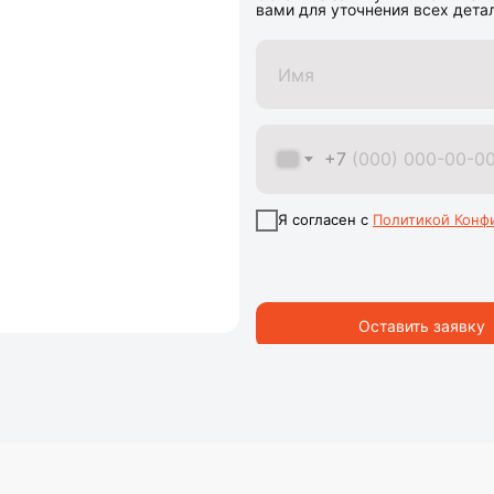
вами для уточнения всех дета
+7
Я согласен с
Политикой Конф
+7 (993) 721-90-90
krepost-26@mail.ru
г. Железногорск,
ул. Крупской 4
Оставить заявку