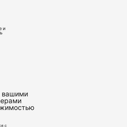
ь вашими
нерами
вижимостью
ся с