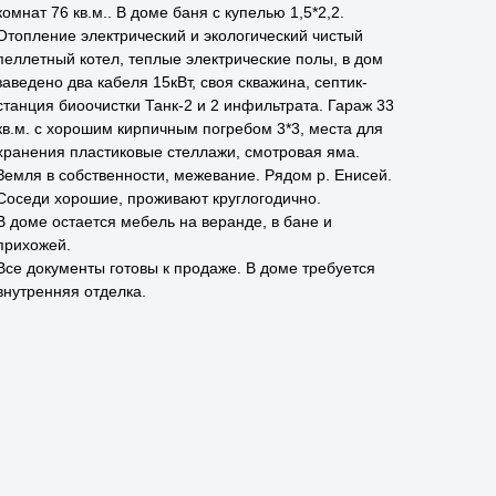
комнат 76 кв.м.. В доме баня с купелью 1,5*2,2.
Отопление электрический и экологический чистый
пеллетный котел, теплые электрические полы, в дом
заведено два кабеля 15кВт, своя скважина, септик-
станция биоочистки Танк-2 и 2 инфильтрата. Гараж 33
кв.м. с хорошим кирпичным погребом 3*3, места для
хранения пластиковые стеллажи, смотровая яма.
Земля в собственности, межевание. Рядом р. Енисей.
Соседи хорошие, проживают круглогодично.
В доме остается мебель на веранде, в бане и
прихожей.
Все документы готовы к продаже. В доме требуется
внутренняя отделка.