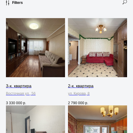
Filters
3-к. квартира
2-к. квартира
Восточная ул., 56
ул. Кирова, 8
3 330 000
р.
2 790 000
р.