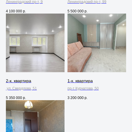
Ленинградский пр-т, 9
Ленинградский пр-т, 99
4 100 000
р.
5 500 000
р.
Будем рады стать вашими
надежными партнерами
в сделках с недвижимостью
2-к. квартира
1-к. квартира
Оставьте заявку и мы свяжемся с вами
ул. Свердлова, 51
пр-т Курчатова, 50
для уточнения всех деталей
5 350 000
р.
3 200 000
р.
+7