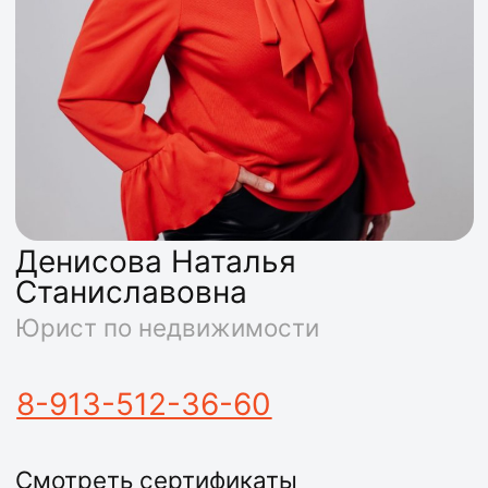
Денисова Наталья
Станиславовна
Юрист по недвижимости
8-913-512-36-60
Смотреть сертификаты
Работает в компании более 2 лет.
Оперативно и быстро находит
объект, идеально подходящий
покупателям.
Будем рады стать вашими
надежными партнерами
в сделках с недвижимостью