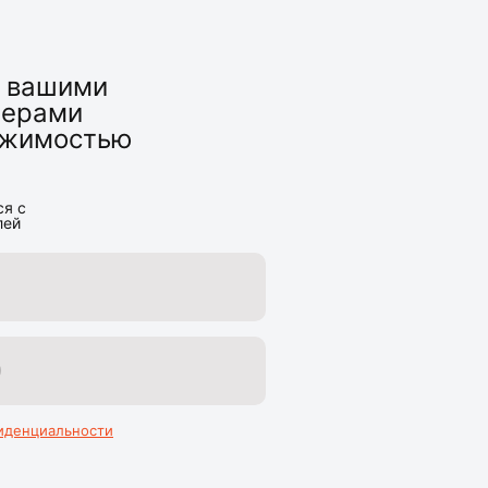
ь вашими
нерами
вижимостью
ся с
лей
иденциальности
Главная