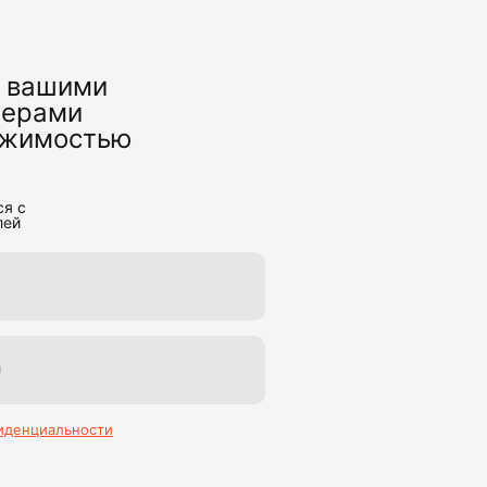
ь вашими
нерами
вижимостью
ся с
лей
иденциальности
Главная