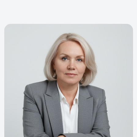
Будем рады стать вашими
надежными партнерами
в сделках с недвижимостью
Оставьте заявку и мы свяжемся с вами
для уточнения всех деталей
+7
Я согласен с
Политикой
Конфиденциальности