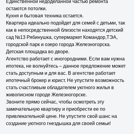
Единственной недоделанной частью ремонта
остаются потолки.
Кухня и бытовая техника остается.
Квартира идеально подойдет для семей с детьми, так
как в непосредственной близости находятся детский
сад №13 Рябинушка, супермаркет Командор,ТЭА,
городской парк и озеро города Железногорска.
Детская площадка во дворе.
Агентство работает с иногородними. Если вам нужна
ипотека, не волнуйтесь – данное предложение может
стать доступным и для вас. В агентстве работает
ипотечный брокер и юрист. Не упустите возможность
стать счастливым обладателем уютного жилья в
живописном городе Железногорске.
Звоните прямо сейчас, чтобы осмотреть эту
Гаврилова Елена Николаевна
замечательную квартиру и приобрести ее по
Агент по недвижимости
привлекательной цене. Не упустите свой шанс на
создание уютного гнездышка для своей семьи!
+79831664660