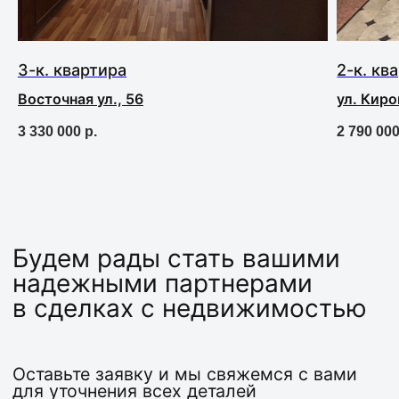
+7
3-к. квартира
2-к. кв
Я согласен с
Политикой
Конфиденциальности
Восточная ул., 56
ул. Киро
3 330 000
р.
2 790 00
Оставить заявку